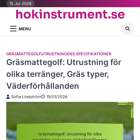
Skip
15 Jul 2026
hokinstrument.se
to
content
MENU
GRÄSMATTEGOLFUTRUSTNINGENS SPECIFIKATIONER
Gräsmattegolf: Utrustning för
olika terränger, Gräs typer,
Väderförhållanden
Sofia Lindström
15/01/2026