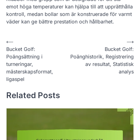
emot höga temperaturer kan hjälpa till att upprätthålla
kontroll, medan bollar som är konstruerade för varmt
väder kan ge bättre prestation och hållbarhet.
P
⟵
⟶
Bucket Golf:
Bucket Golf:
o
Poängsättning i
Poänghistorik, Registrering
s
turneringar,
av resultat, Statistisk
t
mästerskapsformat,
analys
ligaspel
n
a
Related Posts
v
i
g
a
t