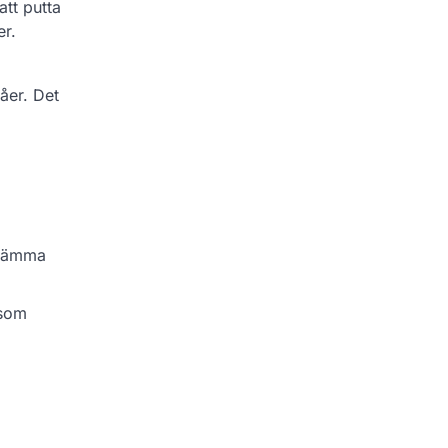
att putta
er.
åer. Det
estämma
 som