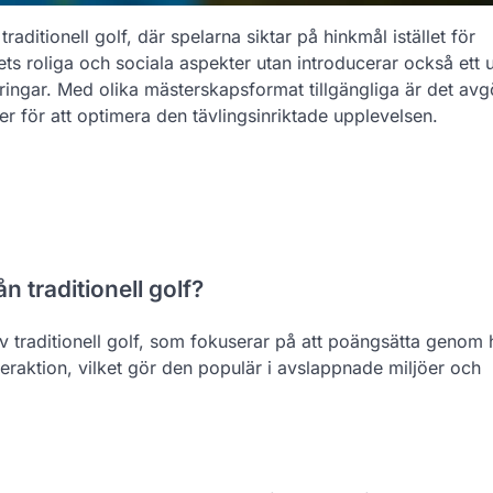
aditionell golf, där spelarna siktar på hinkmål istället för
ets roliga och sociala aspekter utan introducerar också ett u
ingar. Med olika mästerskapsformat tillgängliga är det av
er för att optimera den tävlingsinriktade upplevelsen.
n traditionell golf?
av traditionell golf, som fokuserar på att poängsätta genom
interaktion, vilket gör den populär i avslappnade miljöer och