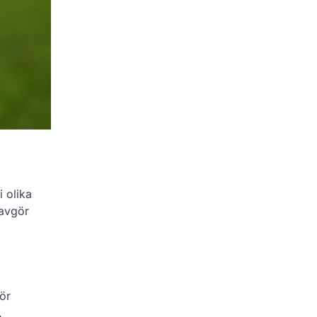
 olika
 avgör
ör
.