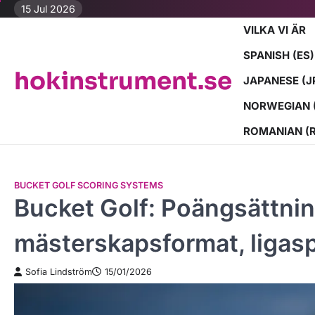
Skip
15 Jul 2026
to
VILKA VI ÄR
content
SPANISH (ES)
hokinstrument.se
JAPANESE (J
NORWEGIAN 
ROMANIAN (
BUCKET GOLF SCORING SYSTEMS
Bucket Golf: Poängsättning
mästerskapsformat, ligas
Sofia Lindström
15/01/2026