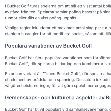
I Bucket Golf turas spelarna om att slå ett visst antal bo
avstånd från tee. Spelarna samlar poäng baserat på sina 
rundor eller tills en viss poäng uppnås.
Vanliga regler inkluderar ett maximalt antal slag per tur
etablera husregler för att modifiera spelet, såsom att ti
Populära variationer av Bucket Golf
Bucket Golf har flera populära variationer som förbättrar 
Bucket Golf”, där spelarna bildar lag och kombinerar sin
En annan variant är “Timed Bucket Golf”, där spelarna har
ett element av brådska och spänning. Dessutom inklude
välgörenhetsturneringar, för att göra spelet mer engage
Gemenskaps- och kulturella aspekter av B
Bucket Golf har blivit populärt vid samhällsevenemang, o