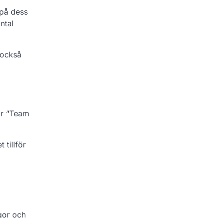
 på dess
ntal
 också
 är “Team
 tillför
gor och