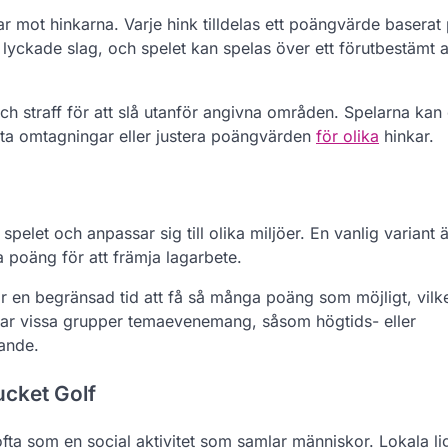
llar mot hinkarna. Varje hink tilldelas ett poängvärde baserat
lyckade slag, och spelet kan spelas över ett förutbestämt a
 och straff för att slå utanför angivna områden. Spelarna kan
llåta omtagningar eller justera poängvärden
för olika
hinkar.
spelet och anpassar sig till olika miljöer. En vanlig variant
a poäng för att främja lagarbete.
 en begränsad tid att få så många poäng som möjligt, vilket
rar vissa grupper temaevenemang, såsom högtids- eller
rande.
ucket Golf
fta som en social aktivitet som samlar människor. Lokala li