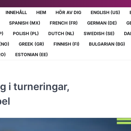
INNEHÅLL
HEM
HÖR AV DIG
ENGLISH (US)
SPANISH (MX)
FRENCH (FR)
GERMAN (DE)
G
P)
POLISH (PL)
DUTCH (NL)
SWEDISH (SE)
DA
(NO)
GREEK (GR)
FINNISH (FI)
BULGARIAN (BG)
RO)
ESTONIAN (EE)
 i turneringar,
pel