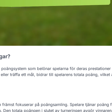
gar?
t poängsystem som belönar spelarna för deras prestationer i
ller träffa ett mål, bidrar till spelarens totala poäng, vilket
främst fokuserar på poängsamling. Spelare tjänar poäng f
. Den totala poängen i slutet av turneringen avgör vinnaren