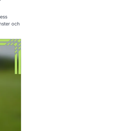
Dess
mster och