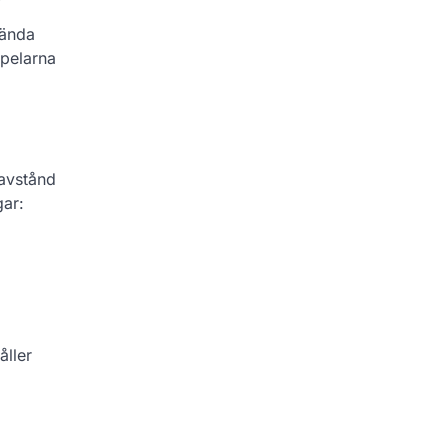
vända
spelarna
 avstånd
gar:
åller