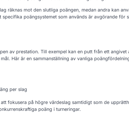
e slag räknas mot den slutliga poängen, medan andra kan an
det specifika poängsystemet som används är avgörande för 
en av prestation. Till exempel kan en putt från ett angivet
t mål. Här är en sammanställning av vanliga poängfördelnin
oäng per slag
att fokusera på högre värdeslag samtidigt som de upprätth
nkurrenskraftiga poäng i turneringar.