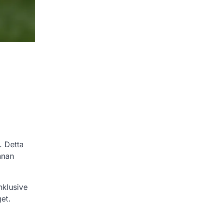
. Detta
innan
inklusive
et.