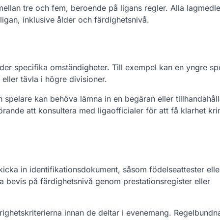
 mellan tre och fem, beroende på ligans regler. Alla lagmed
ligan, inklusive ålder och färdighetsnivå.
under specifika omständigheter. Till exempel kan en yngre s
eller tävla i högre divisioner.
och spelare kan behöva lämna in en begäran eller tillhandahål
nde att konsultera med ligaofficialer för att få klarhet kr
skicka in identifikationsdokument, såsom födelseattester eller
va bevis på färdighetsnivå genom prestationsregister eller
righetskriterierna innan de deltar i evenemang. Regelbundn