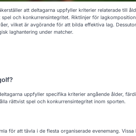
ställer att deltagarna uppfyller kriterier relaterade till åld
 spel och konkurrensintegritet. Riktlinjer för lagkomposition
åer, vilket är avgörande för att bilda effektiva lag. Dessuto
egisk laghantering under matcher.
golf?
 deltagarna uppfyller specifika kriterier angående ålder, färd
ålla rättvist spel och konkurrensintegritet inom sporten.
mla för att tävla i de flesta organiserade evenemang. Vissa 