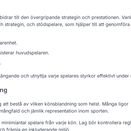
bidrar till den övergripande strategin och prestationen. Vanl
h strategin, och stödspelare, som hjälper till att genomföra
farenhet.
isterar huvudspelaren.
.
hängande och utnyttja varje spelares styrkor effektivt under
ing
lag att bestå av vilken könsblandning som helst. Många ligor
mångfald och jämlik representation inom sporten.
 minimiantal spelare från varje kön. Lag bör kontrollera reg
och främja en inkluderande miljö.