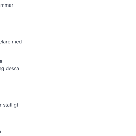
lemmar
pelare med
la
ing dessa
 statligt
a