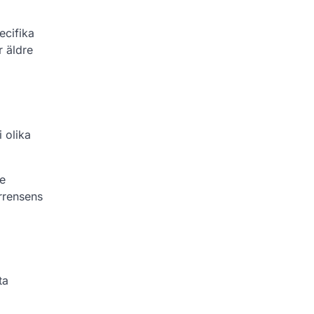
ecifika
r äldre
 olika
re
urrensens
ta