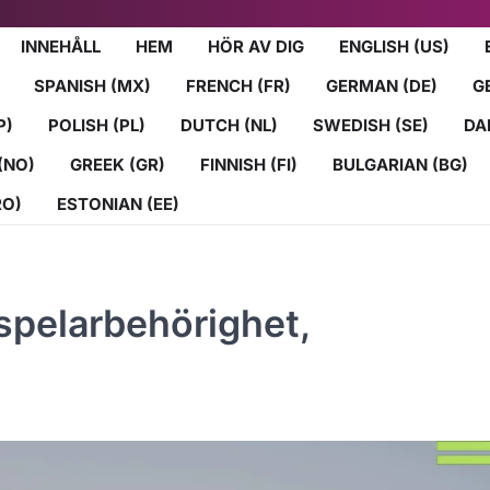
INNEHÅLL
HEM
HÖR AV DIG
ENGLISH (US)
SPANISH (MX)
FRENCH (FR)
GERMAN (DE)
G
P)
POLISH (PL)
DUTCH (NL)
SWEDISH (SE)
DA
(NO)
GREEK (GR)
FINNISH (FI)
BULGARIAN (BG)
RO)
ESTONIAN (EE)
 spelarbehörighet,