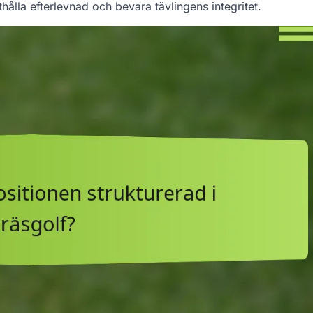
thålla efterlevnad och bevara tävlingens integritet.