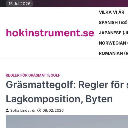
Skip
15 Jul 2026
to
VILKA VI ÄR
content
SPANISH (ES)
hokinstrument.se
JAPANESE (J
NORWEGIAN 
ROMANIAN (
REGLER FÖR GRÄSMATTEGOLF
Gräsmattegolf: Regler för
Lagkomposition, Byten
Sofia Lindström
09/02/2026