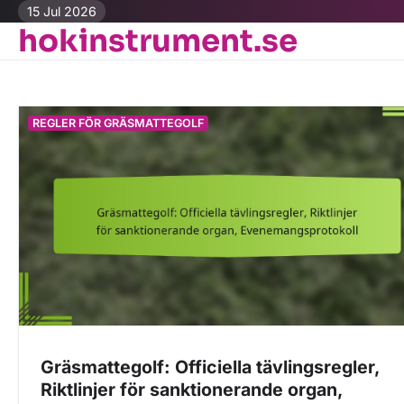
Skip
15 Jul 2026
hokinstrument.se
to
content
REGLER FÖR GRÄSMATTEGOLF
Gräsmattegolf: Officiella tävlingsregler,
Riktlinjer för sanktionerande organ,