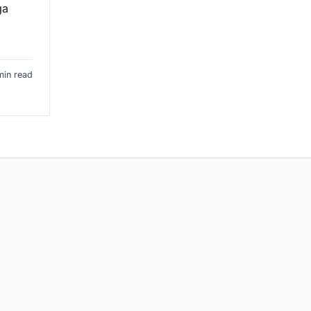
ga
min read