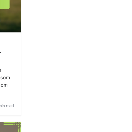
r
m
g som
enom
min read