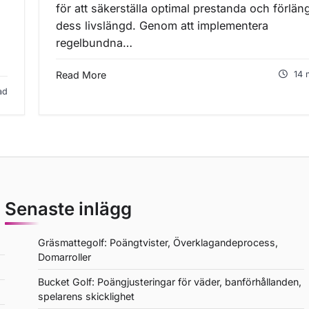
för att säkerställa optimal prestanda och förlän
dess livslängd. Genom att implementera
regelbundna…
Read More
14 
ad
Senaste inlägg
Gräsmattegolf: Poängtvister, Överklagandeprocess,
Domarroller
Bucket Golf: Poängjusteringar för väder, banförhållanden,
spelarens skicklighet