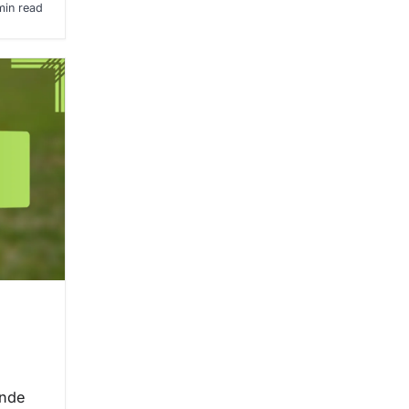
min read
ande