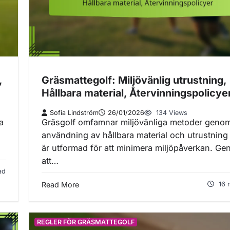
,
Gräsmattegolf: Miljövänlig utrustning,
Hållbara material, Återvinningspolicye
Sofia Lindström
26/01/2026
134 Views
a
Gräsgolf omfamnar miljövänliga metoder geno
användning av hållbara material och utrustnin
är utformad för att minimera miljöpåverkan. G
att…
ad
Read More
16 
REGLER FÖR GRÄSMATTEGOLF