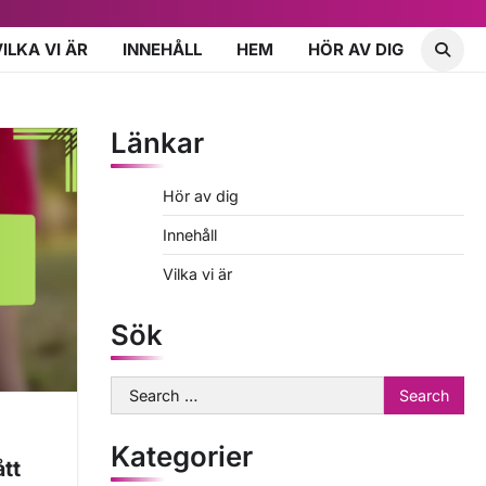
VILKA VI ÄR
INNEHÅLL
HEM
HÖR AV DIG
Länkar
Hör av dig
Innehåll
Vilka vi är
Sök
Search
for:
Kategorier
tt