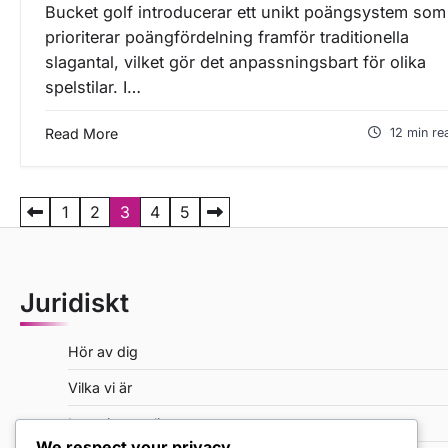
Bucket golf introducerar ett unikt poängsystem som
prioriterar poängfördelning framför traditionella
slagantal, vilket gör det anpassningsbart för olika
spelstilar. I…
Read More
12 min re
P
1
2
3
4
5
o
s
Juridiskt
t
s
Hör av dig
p
Vilka vi är
a
Integritetspolicy
g
We respect your privacy